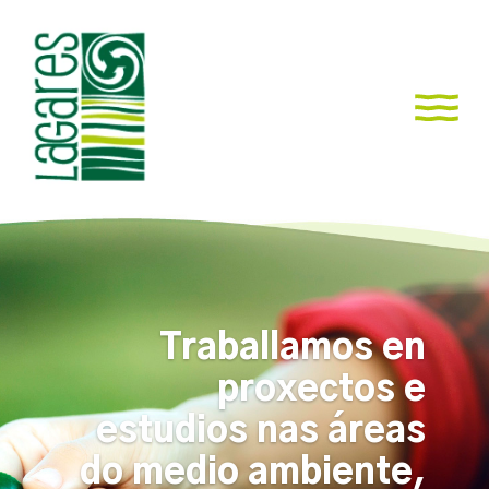
Traballamos en
proxectos e
estudios nas áreas
do medio ambiente,